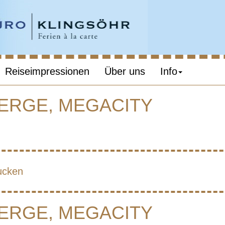
Reiseimpressionen
Über uns
Info
BERGE, MEGACITY
N – TEMPEL, B
MEGACITY
ucken
BERGE, MEGACITY