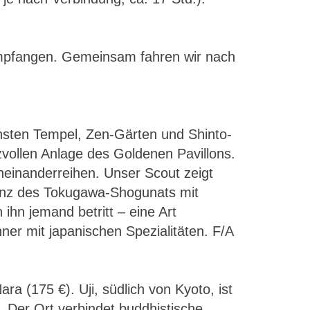
empfangen. Gemeinsam fahren wir nach
önsten Tempel, Zen-Gärten und Shinto-
vollen Anlage des Goldenen Pavillons.
neinanderreihen. Unser Scout zeigt
enz des Tokugawa-Shogunats mit
ihn jemand betritt – eine Art
er mit japanischen Spezialitäten. F/A
a (175 €). Uji, südlich von Kyoto, ist
. Der Ort verbindet buddhistische