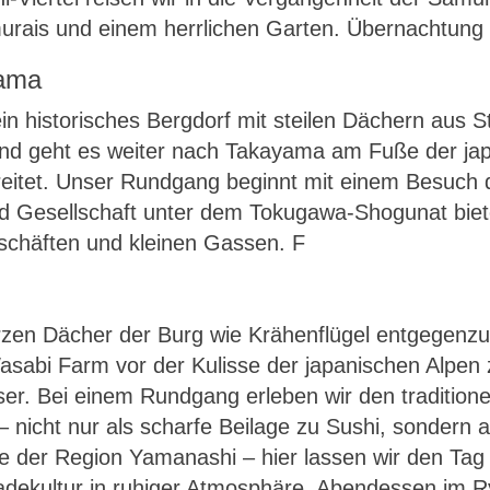
murais und einem herrlichen Garten. Übernachtung
yama
 historisches Bergdorf mit steilen Dächern aus St
nd geht es weiter nach Takayama am Fuße der ja
reitet. Unser Rundgang beginnt mit einem Besuch d
und Gesellschaft unter dem Tokugawa-Shogunat bie
schäften und kleinen Gassen. F
zen Dächer der Burg wie Krähenflügel entgegenzu
abi Farm vor der Kulisse der japanischen Alpen
ser. Bei einem Rundgang erleben wir den traditio
– nicht nur als scharfe Beilage zu Sushi, sondern 
te der Region Yamanashi – hier lassen wir den Tag
adekultur in ruhiger Atmosphäre. Abendessen im R