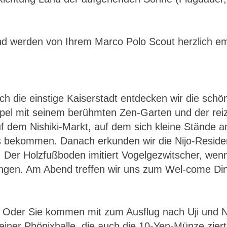
nd werden von Ihrem Marco Polo Scout herzlich 
ch die einstige Kaiserstadt entdecken wir die sch
pel mit seinem berühmten Zen-Garten und der reiz
f dem Nishiki-Markt, auf dem sich kleine Stände a
 bekommen. Danach erkunden wir die Nijo-Resid
Der Holzfußboden imitiert Vogelgezwitscher, wenn 
ngen. Am Abend treffen wir uns zum Wel-come Dinn
 Oder Sie kommen mit zum Ausflug nach Uji und Nar
iner Phönixhalle, die auch die 10-Yen-Münze ziert