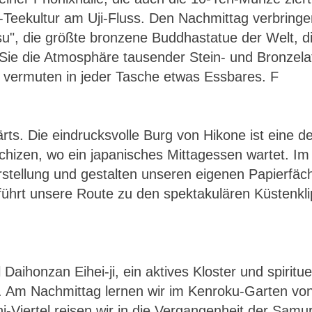
a-Teekultur am Uji-Fluss. Den Nachmittag verbringen
u", die größte bronzene Buddhastatue der Welt, di
 die Atmosphäre tausender Stein- und Bronzelate
 vermuten in jeder Tasche etwas Essbares. F
ts. Die eindrucksvolle Burg von Hikone ist eine d
hizen, wo ein japanisches Mittagessen wartet. Im 
erstellung und gestalten unseren eigenen Papierfäc
hrt unsere Route zu den spektakulären Küstenkli
Daihonzan Eihei-ji, ein aktives Kloster und spirit
gt. Am Nachmittag lernen wir im Kenroku-Garten v
Viertel reisen wir in die Vergangenheit der Sa