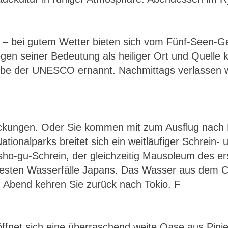
k – bei gutem Wetter bieten sich vom Fünf-Seen-G
n seiner Bedeutung als heiliger Ort und Quelle kü
be der UNESCO ernannt. Nachmittags verlassen w
tdeckungen. Oder Sie kommen mit zum Ausflug nach
tionalparks breitet sich ein weitläufiger Schrein-
o-gu-Schrein, der gleichzeitig Mausoleum des er
testen Wasserfälle Japans. Das Wasser aus dem Ch
m Abend kehren Sie zurück nach Tokio. F
öffnet sich eine überraschend weite Oase aus Pini