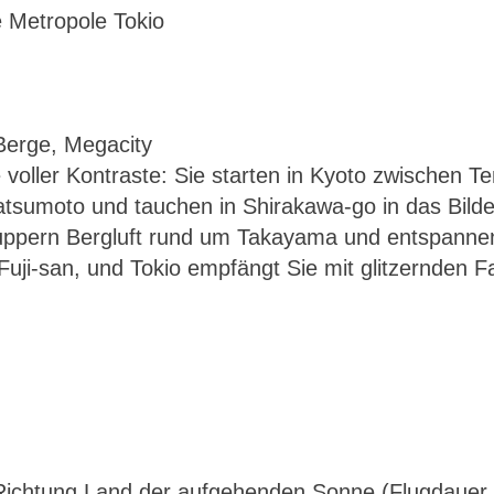
 Metropole Tokio
voller Kontraste: Sie starten in Kyoto zwischen Te
Japan – Tempel, Berge, Megacity
sumoto und tauchen in Shirakawa-go in das Bilde
nuppern Bergluft rund um Takayama und entspanne
 Fuji-san, und Tokio empfängt Sie mit glitzernden 
Richtung Land der aufgehenden Sonne (Flugdauer, 