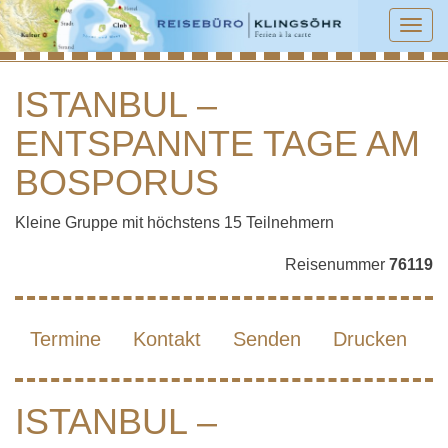
Tog
navi
ISTANBUL –
ENTSPANNTE TAGE AM
ISTANBUL – ENTSPANNTE TAGE AM
BOSPORUS
BOSPORUS
Kleine Gruppe mit höchstens 15 Teilnehmern
Reisenummer
76119
Termine
Kontakt
Senden
Drucken
ISTANBUL –