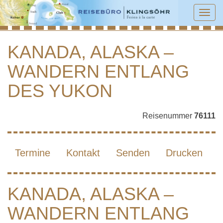
Tog
navi
KANADA, ALASKA –
WANDERN ENTLANG
KANADA, ALASKA – WANDERN
ENTLANG DES YUKON
DES YUKON
Reisenummer
76111
Termine
Kontakt
Senden
Drucken
KANADA, ALASKA –
WANDERN ENTLANG