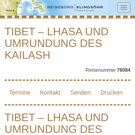
Tog
navi
TIBET – LHASA UND
UMRUNDUNG DES
TIBET – LHASA UND UMRUNDUNG DES
KAILASH
KAILASH
Reisenummer
76084
Termine
Kontakt
Senden
Drucken
TIBET – LHASA UND
UMRUNDUNG DES