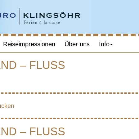
Reiseimpressionen
Über uns
Info
AND – FLUSS
A – STADT – L
FLUSS
ucken
AND – FLUSS