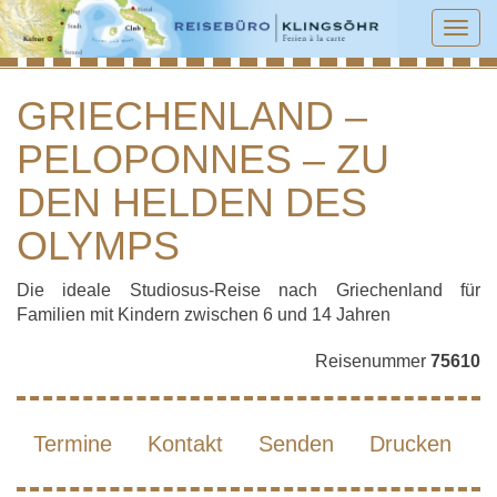
Tog
navi
GRIECHENLAND –
PELOPONNES – ZU
GRIECHENLAND – PELOPONNES – ZU
DEN HELDEN DES OLYMPS
DEN HELDEN DES
OLYMPS
Die ideale Studiosus-Reise nach Griechenland für
Familien mit Kindern zwischen 6 und 14 Jahren
Reisenummer
75610
Termine
Kontakt
Senden
Drucken