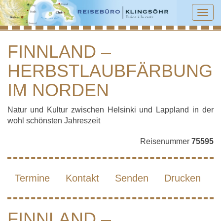
Tog
navi
FINNLAND –
HERBSTLAUBFÄRBUNG
FINNLAND – HERBSTLAUBFÄRBUNG IM
NORDEN
IM NORDEN
Natur und Kultur zwischen Helsinki und Lappland in der
wohl schönsten Jahreszeit
Reisenummer
75595
Termine
Kontakt
Senden
Drucken
FINNLAND –