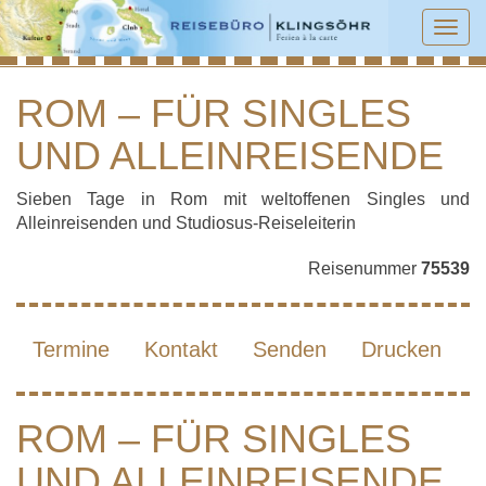
Tog
navi
ROM – FÜR SINGLES
UND ALLEINREISENDE
ROM – FÜR SINGLES UND
ALLEINREISENDE
Sieben Tage in Rom mit weltoffenen Singles und
Alleinreisenden und Studiosus-Reiseleiterin
Reisenummer
75539
Termine
Kontakt
Senden
Drucken
ROM – FÜR SINGLES
UND ALLEINREISENDE