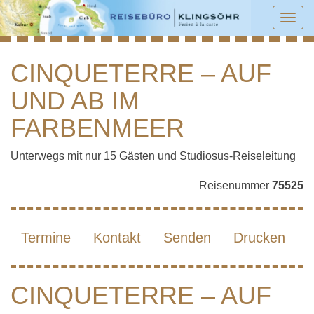
Tog
navi
CINQUETERRE – AUF
UND AB IM
CINQUETERRE – AUF UND AB IM
FARBENMEER
FARBENMEER
Unterwegs mit nur 15 Gästen und Studiosus-Reiseleitung
Reisenummer
75525
Termine
Kontakt
Senden
Drucken
CINQUETERRE – AUF