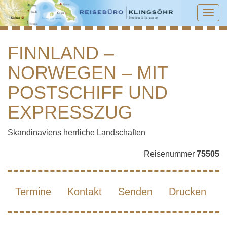
Tog
navi
FINNLAND –
NORWEGEN – MIT
FINNLAND – NORWEGEN – MIT
POSTSCHIFF UND EXPRESSZUG
POSTSCHIFF UND
EXPRESSZUG
Skandinaviens herrliche Landschaften
Reisenummer
75505
Termine
Kontakt
Senden
Drucken