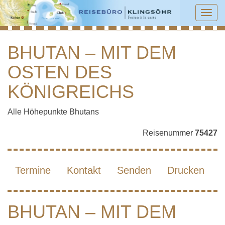
Tog
navi
BHUTAN – MIT DEM
OSTEN DES
BHUTAN – MIT DEM OSTEN DES
KÖNIGREICHS
KÖNIGREICHS
Alle Höhepunkte Bhutans
Reisenummer
75427
Termine
Kontakt
Senden
Drucken
BHUTAN – MIT DEM