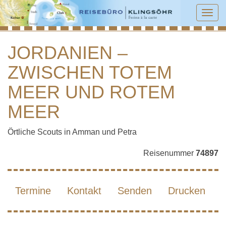
Tog
navi
JORDANIEN –
ZWISCHEN TOTEM
JORDANIEN – ZWISCHEN TOTEM
MEER UND ROTEM MEER
MEER UND ROTEM
MEER
Örtliche Scouts in Amman und Petra
Reisenummer
74897
Termine
Kontakt
Senden
Drucken