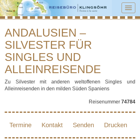
Tog
navi
ANDALUSIEN –
SILVESTER FÜR
ANDALUSIEN – SILVESTER FÜR
SINGLES UND ALLEINREISENDE
SINGLES UND
ALLEINREISENDE
Zu Silvester mit anderen weltoffenen Singles und
Alleinreisenden in den milden Süden Spaniens
Reisenummer
74784
Termine
Kontakt
Senden
Drucken