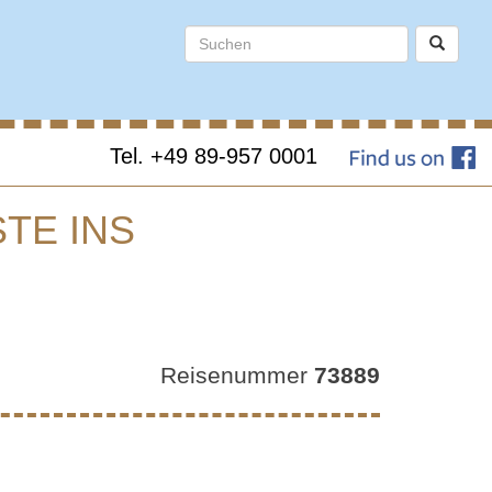
Tel. +49 89-957 0001
TE INS
NA –
E INS
Reisenummer
73889
A