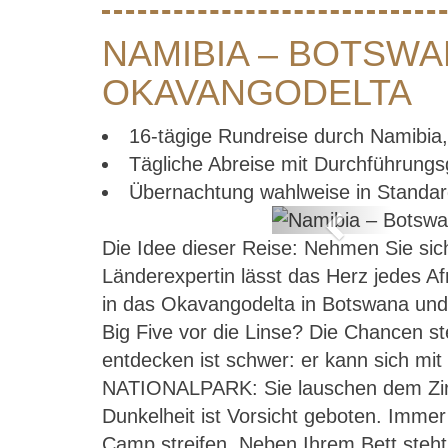
NAMIBIA – BOTSWA
OKAVANGODELTA
16-tägige Rundreise durch Namibi
Tägliche Abreise mit Durchführungs
Übernachtung wahlweise in Standar
Previous
Die Idee dieser Reise: Nehmen Sie sic
Länderexpertin lässt das Herz jedes Af
in das Okavangodelta in Botswana und
Big Five vor die Linse? Die Chance
entdecken ist schwer: er kann sich mi
NATIONALPARK: Sie lauschen dem Zirpen
Dunkelheit ist Vorsicht geboten. I
Camp streifen. Neben Ihrem Bett steht e