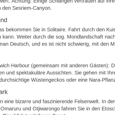
ert. Achtung: Einige Schlangen vertrauen auf ihr
h den Sesriem-Canyon.
und
ikas bekommen Sie in Solitaire. Fahrt durch den 
en kann. Weiter durch die sog. Mondlandschaft nac
t man Deutsch, und es ist nicht schwierig, mit d
dwich Harbour (gemeinsam mit anderen Gästen): Dü
en und spektakuläre Aussichten. Sie gehen mit Ih
 durchsichtige Wüstengeckos oder eine Nara-Pflan
ark
n eine bizarre und faszinierende Felsenwelt. In d
Omaruru und Otjiwarongo fahren Sie in den Etosch