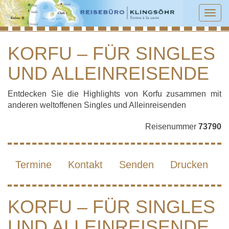
Tog
navi
KORFU – FÜR SINGLES
UND ALLEINREISENDE
KORFU – FÜR SINGLES UND
ALLEINREISENDE
Entdecken Sie die Highlights von Korfu zusammen mit
anderen weltoffenen Singles und Alleinreisenden
Reisenummer
73790
Termine
Kontakt
Senden
Drucken
KORFU – FÜR SINGLES
UND ALLEINREISENDE