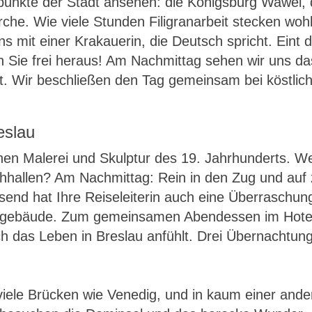
unkte der Stadt ansehen: die Königsburg Wawel, di
rche. Wie viele Stunden Filigranarbeit stecken woh
s mit einer Krakauerin, die Deutsch spricht. Eint d
ie frei heraus! Am Nachmittag sehen wir uns das 
hat. Wir beschließen den Tag gemeinsam bei köstli
eslau
hen Malerei und Skulptur des 19. Jahrhunderts. We
hhallen? Am Nachmittag: Rein in den Zug und auf 
end hat Ihre Reiseleiterin auch eine Überraschun
sgebäude. Zum gemeinsamen Abendessen im Hotel g
h das Leben in Breslau anfühlt. Drei Übernachtung
viele Brücken wie Venedig, und in kaum einer ande