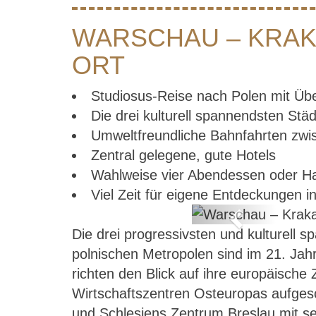
WARSCHAU – KRAKA
ORT
Studiosus-Reise nach Polen mit Üb
Die drei kulturell spannendsten Stä
Umweltfreundliche Bahnfahrten zwis
Zentral gelegene, gute Hotels
Wahlweise vier Abendessen oder H
Viel Zeit für eigene Entdeckungen i
Previous
Die drei progressivsten und kulturell 
n von Ort zu Ort
polnischen Metropolen sind im 21. Ja
richten den Blick auf ihre europäische
Wirtschaftszentren Osteuropas aufges
und Schlesiens Zentrum Breslau mit sei