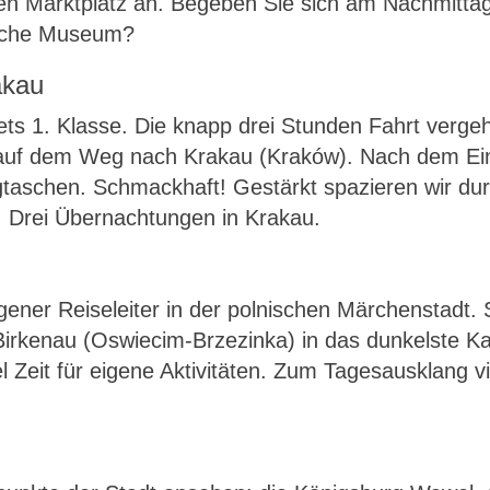
n Marktplatz an. Begeben Sie sich am Nachmittag a
dische Museum?
akau
ets 1. Klasse. Die knapp drei Stunden Fahrt verge
 auf dem Weg nach Krakau (Kraków). Nach dem Einc
gtaschen. Schmackhaft! Gestärkt spazieren wir dur
 Drei Übernachtungen in Krakau.
ener Reiseleiter in der polnischen Märchenstadt. 
rkenau (Oswiecim-Brzezinka) in das dunkelste Kap
el Zeit für eigene Aktivitäten. Zum Tagesausklang vi