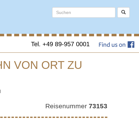
Tel. +49 89-957 0001
HN VON ORT ZU
AU –
u
N VON
Reisenummer
73153