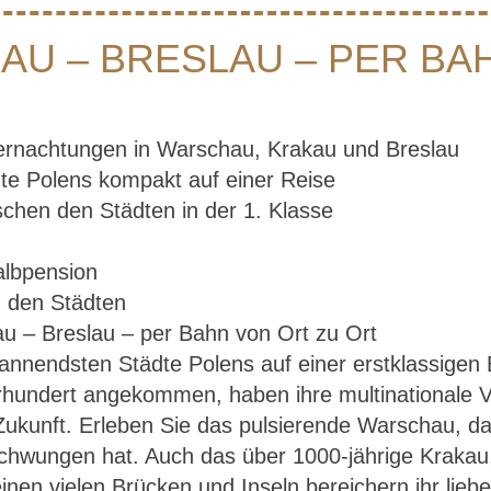
U – BRESLAU – PER BA
ernachtungen in Warschau, Krakau und Breslau
dte Polens kompakt auf einer Reise
chen den Städten in der 1. Klasse
albpension
n den Städten
spannendsten Städte Polens auf einer erstklassigen 
Warschau – Krakau – Breslau – per Bahn von Ort 
hrhundert angekommen, haben ihre multinationale 
 Zukunft. Erleben Sie das pulsierende Warschau, da
chwungen hat. Auch das über 1000-jährige Krakau,
nen vielen Brücken und Inseln bereichern ihr liebev