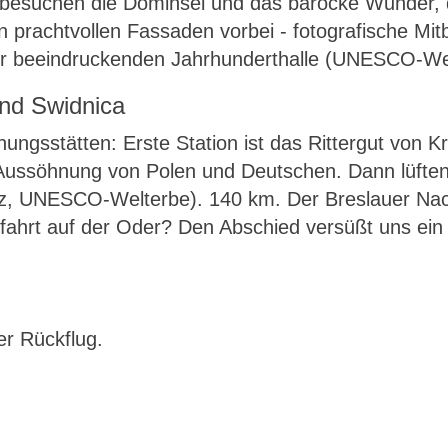
r besuchen die Dominsel und das barocke Wunder, 
prachtvollen Fassaden vorbei - fotografische Mit
er beeindruckenden Jahrhunderthalle (UNESCO-Wel
und Swidnica
ngsstätten: Erste Station ist das Rittergut von K
 Aussöhnung von Polen und Deutschen. Dann lüften
tz, UNESCO-Welterbe). 140 km. Der Breslauer Nac
tsfahrt auf der Oder? Den Abschied versüßt uns ei
er Rückflug.