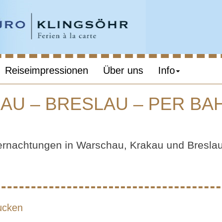
Reiseimpressionen
Über uns
Info
U – BRESLAU – PER BA
SCHAU – KRAK
ernachtungen in Warschau, Krakau und Bresla
LAU – PER BAH
ORT ZU ORT
ucken