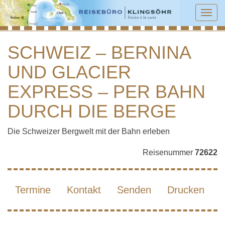
Tog
navi
SCHWEIZ – BERNINA
UND GLACIER
SCHWEIZ – BERNINA UND GLACIER
EXPRESS – PER BAHN DURCH DIE
EXPRESS – PER BAHN
BERGE
DURCH DIE BERGE
Die Schweizer Bergwelt mit der Bahn erleben
Reisenummer
72622
Termine
Kontakt
Senden
Drucken