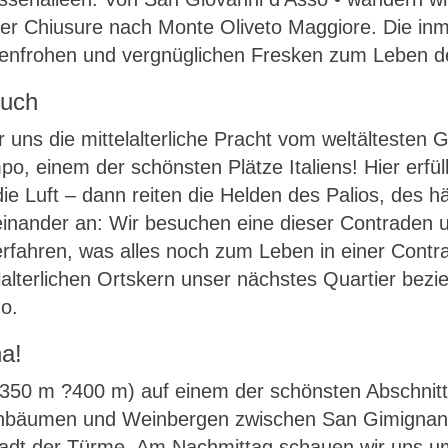
er Chiusure nach Monte Oliveto Maggiore. Die inm
benfrohen und vergnüglichen Fresken zum Leben de
buch
uns die mittelalterliche Pracht vom weltältesten Gel
, einem der schönsten Plätze Italiens! Hier erfül
e Luft – dann reiten die Helden des Palios, des h
eneinander an: Wir besuchen eine dieser Contraden
rfahren, was alles noch zum Leben in einer Contr
lalterlichen Ortskern unser nächstes Quartier bez
o.
a!
, ?350 m ?400 m) auf einem der schönsten Abschnit
ivenbäumen und Weinbergen zwischen San Gimignano
 Stadt der Türme. Am Nachmittag schauen wir uns u