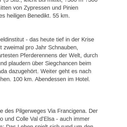
itten von Zypressen und Pinien
s heiligen Benedikt. 55 km.
dinstitut - das heute tief in der Krise
lt zweimal pro Jahr Schnauben,
ärtesten Pferderennens der Welt, durch
 und plaudern über Siegchancen beim
ada dazugehört. Weiter geht es nach
iehen. 100 km. Abendessen im Hotel.
te des Pilgerweges Via Francigena. Der
 und Colle Val d'Elsa - auch immer
m: Das Leben spielt sich rund um den