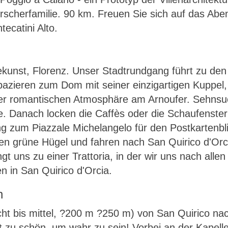
rscherfamilie. 90 km. Freuen Sie sich auf das Abe
ecatini Alto.
kunst, Florenz. Unser Stadtrundgang führt zu den
pazieren zum Dom mit seiner einzigartigen Kuppel,
der romantischen Atmosphäre am Arnoufer. Sehnsuch
e. Danach locken die Caffès oder die Schaufenster
g zum Piazzale Michelangelo für den Postkartenbl
en grüne Hügel und fahren nach San Quirico d'Orc
t uns zu einer Trattoria, in der wir uns nach all
 in San Quirico d'Orcia.
n
cht bis mittel, ?200 m ?250 m) von San Quirico na
t zu schön, um wahr zu sein! Vorbei an der Kapell