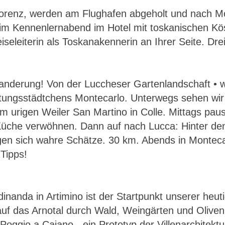
lorenz, werden am Flughafen abgeholt und nach Mo
eim Kennenlernabend im Hotel mit toskanischen Kös
iseleiterin als Toskanakennerin an Ihrer Seite. Dr
nderung! Von der Luccheser Gartenlandschaft • wand
ungsstädtchens Montecarlo. Unterwegs sehen wir 
urigen Weiler San Martino in Colle. Mittags paus
Küche verwöhnen. Dann auf nach Lucca: Hinter den
en sich wahre Schätze. 30 km. Abends in Montecati
 Tipps!
dinanda in Artimino ist der Startpunkt unserer heut
 auf das Arnotal durch Wald, Weingärten und Oliven
 Poggio a Caiano - ein Prototyp der Villenarchitekt