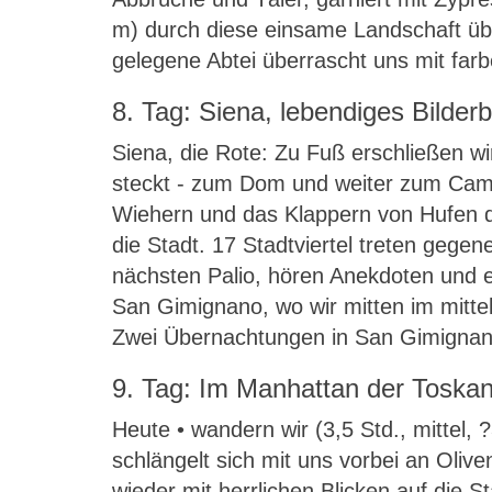
m) durch diese einsame Landschaft üb
gelegene Abtei überrascht uns mit far
8. Tag: Siena, lebendiges Bilder
Siena, die Rote: Zu Fuß erschließen wir 
steckt - zum Dom und weiter zum Campo
Wiehern und das Klappern von Hufen di
die Stadt. 17 Stadtviertel treten geg
nächsten Palio, hören Anekdoten und e
San Gimignano, wo wir mitten im mitte
Zwei Übernachtungen in San Gimignan
9. Tag: Im Manhattan der Toskan
Heute • wandern wir (3,5 Std., mittel
schlängelt sich mit uns vorbei an Ol
wieder mit herrlichen Blicken auf die