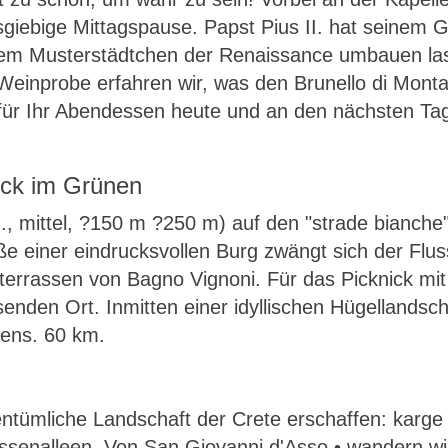
sgiebige Mittagspause. Papst Pius II. hat seinem 
nem Musterstädtchen der Renaissance umbauen las
einprobe erfahren wir, was den Brunello di Montalc
s für Ihr Abendessen heute und an den nächsten T
ick im Grünen
., mittel, ?150 m ?250 m) auf den "strade bianche"
einer eindrucksvollen Burg zwängt sich der Fluss
terrassen von Bagno Vignoni. Für das Picknick mi
enden Ort. Inmitten einer idyllischen Hügellandsch
tens. 60 km.
ntümliche Landschaft der Crete erschaffen: karge 
ssenalleen. Von San Giovanni d'Asso • wandern wir 