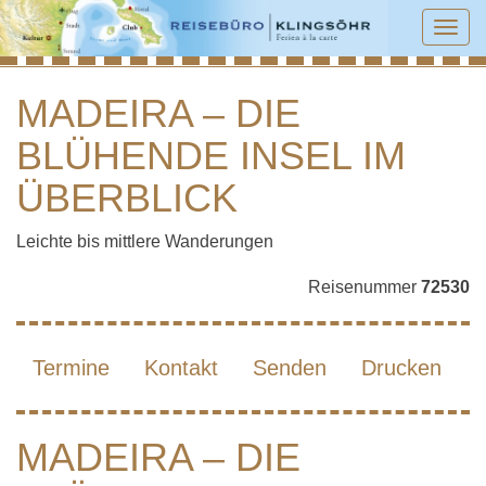
Tog
navi
MADEIRA – DIE
BLÜHENDE INSEL IM
MADEIRA – DIE BLÜHENDE INSEL IM
ÜBERBLICK
ÜBERBLICK
Leichte bis mittlere Wanderungen
Reisenummer
72530
Termine
Kontakt
Senden
Drucken
MADEIRA – DIE