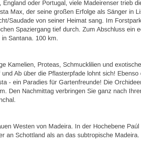
England oder Portugal, viele Madeirenser trieb di
ta Max, der seine großen Erfolge als Sänger in Lis
ucht/Saudade von seiner Heimat sang. Im Forstpark
hen Spaziergang tief durch. Zum Abschluss ein ec
 in Santana. 100 km.
ge Kamelien, Proteas, Schmucklilien und exotische
f und Ab über die Pflasterpfade lohnt sich! Eben
ta - ein Paradies für Gartenfreunde! Die Orchide
 km. Den Nachmittag verbringen Sie ganz nach Ih
nchal.
uen Westen von Madeira. In der Hochebene Paúl d
er an Schottland als an das subtropische Madeira