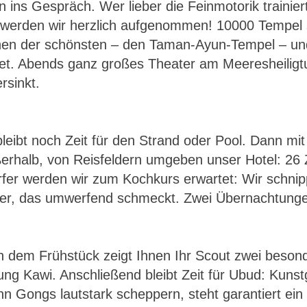
ins Gespräch. Wer lieber die Feinmotorik trainier
 werden wir herzlich aufgenommen! 10000 Tempel s
inen der schönsten – den Taman-Ayun-Tempel – und
tet. Abends ganz großes Theater am Meeresheiligt
rsinkt.
leibt noch Zeit für den Strand oder Pool. Dann m
ßerhalb, von Reisfeldern umgeben unser Hotel: 26 
er werden wir zum Kochkurs erwartet: Wir schnippe
nner, das umwerfend schmeckt. Zwei Übernachtung
dem Frühstück zeigt Ihnen Ihr Scout zwei besonde
g Kawi. Anschließend bleibt Zeit für Ubud: Kunstg
n Gongs lautstark scheppern, steht garantiert ein 