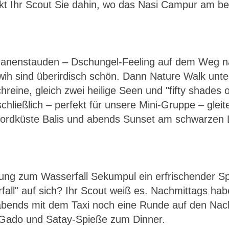
ickt Ihr Scout Sie dahin, wo das Nasi Campur am 
nenstauden – Dschungel-Feeling auf dem Weg na
uwih sind überirdisch schön. Dann Nature Walk u
reine, gleich zwei heilige Seen und "fifty shades 
chließlich – perfekt für unsere Mini-Gruppe – glei
Nordküste Balis und abends Sunset am schwarzen 
ung zum Wasserfall Sekumpul ein erfrischender S
all" auf sich? Ihr Scout weiß es. Nachmittags hab
abends mit dem Taxi noch eine Runde auf den Nach
-Gado und Satay-Spieße zum Dinner.