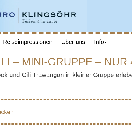
Reiseimpressionen
Über uns
Info
ILI – MINI-GRUPPE – NUR
I – LOMBOK – GI
bok und Gili Trawangan in kleiner Gruppe erleb
-GRUPPE – NUR
TEILNEHMER
ucken