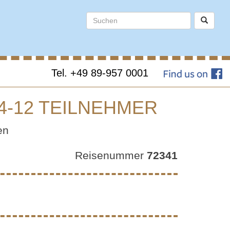
Tel. +49 89-957 0001
 4-12 TEILNEHMER
LI –
en
Reisenummer
72341
 4-12