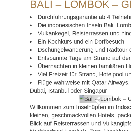
BALI – LOMBOK – G
Durchführungsgarantie ab 4 Teilne
Die indonesischen Inseln Bali, Lom
Vulkankegel, Reisterrassen und hind
Ein Kochkurs und ein Dorfbesuch
Dschungelwanderung und Radtour du
Entspannte Tage am Strand auf den
Übernachten in kleinen familiären 
Viel Freizeit für Strand, Hotelpool
Flüge wahlweise mit Qatar Airways, E
Dubai, Istanbul oder Singapur
Previous
Willkommen zum Inselhüpfen im Indisch
– nur 4-12
kleinen, geschmackvollen Hotels, packe
Blick auf Reisterrassen und Vulkangip