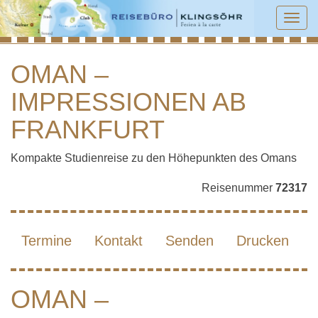
Tog
navi
OMAN –
IMPRESSIONEN AB
OMAN – IMPRESSIONEN AB
FRANKFURT
FRANKFURT
Kompakte Studienreise zu den Höhepunkten des Omans
Reisenummer
72317
Termine
Kontakt
Senden
Drucken
OMAN –