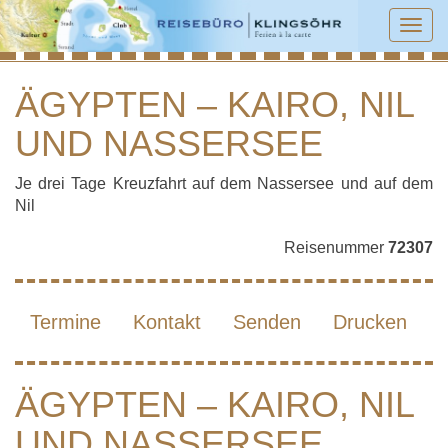
Tog
navi
ÄGYPTEN – KAIRO, NIL
UND NASSERSEE
ÄGYPTEN – KAIRO, NIL UND
NASSERSEE
Je drei Tage Kreuzfahrt auf dem Nassersee und auf dem
Nil
Reisenummer
72307
Termine
Kontakt
Senden
Drucken
ÄGYPTEN – KAIRO, NIL
UND NASSERSEE