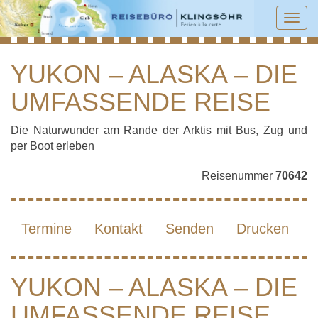
Tog
navi
YUKON – ALASKA – DIE
UMFASSENDE REISE
YUKON – ALASKA – DIE UMFASSENDE
REISE
Die Naturwunder am Rande der Arktis mit Bus, Zug und
per Boot erleben
Reisenummer
70642
Termine
Kontakt
Senden
Drucken
YUKON – ALASKA – DIE
UMFASSENDE REISE